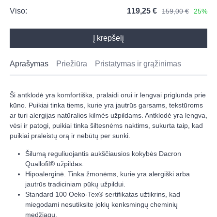
Viso:
119,25 €
159,00 €
25%
Į krepšelį
Aprašymas
Priežiūra
Pristatymas ir grąžinimas
Ši antklodė yra komfortiška, pralaidi orui ir lengvai priglunda prie
kūno. Puikiai tinka tiems, kurie yra jautrūs garsams, tekstūroms
ar turi alergijas natūralios kilmės užpildams. Antklodė yra lengva,
vėsi ir patogi, puikiai tinka šiltesnėms naktims, sukurta taip, kad
puikiai praleistų orą ir nebūtų per sunki.
Šilumą reguliuojantis aukščiausios kokybės Dacron
Quallofil® užpildas.
Hipoalerginė. Tinka žmonėms, kurie yra alergiški arba
jautrūs tradiciniam pūkų užpildui.
Standard 100 Oeko-Tex® sertifikatas užtikrins, kad
miegodami nesutiksite jokių kenksmingų cheminių
medžiagų.