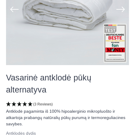
Vasarinė antklodė pūkų
alternatyva
(3 Reviews)
Antklodė pagaminta iš 100% hipoalerginio mikropluošto ir
atkartoja prabangų natūralių pūkų purumą ir termoreguliacines
savybes.
Antklodės dydis