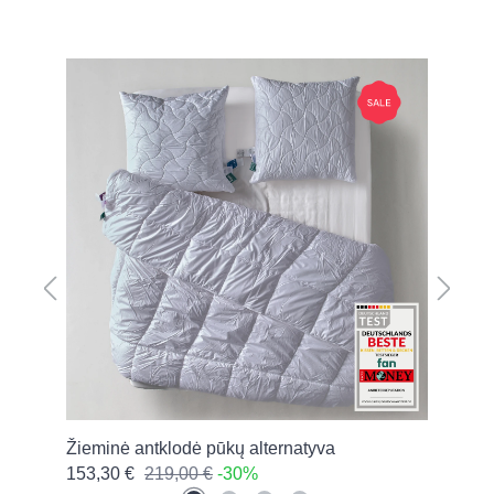
Skip product gallery
a
Žieminė antklodė pūkų alternatyva
Univ
153,30 €
219,00 €
-30%
224