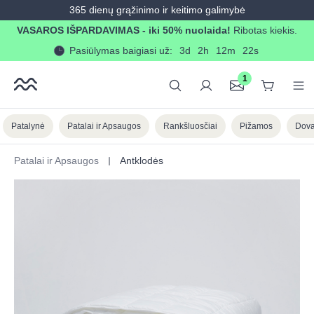
365 dienų grąžinimo ir keitimo galimybė
in content
VASAROS IŠPARDAVIMAS - iki 50% nuolaida!
Ribotas kiekis.
Pasiūlymas baigiasi už:
3d
2h
12m
22s
1
Patalynė
Patalai ir Apsaugos
Rankšluosčiai
Pižamos
Dova
Patalai ir Apsaugos
Antklodės