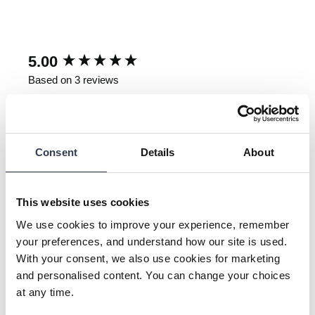
New content loaded
5.00
Based on 3 reviews
Write Review
Consent
Details
About
Our Customers Say
This website uses cookies
We use cookies to improve your experience, remember
100% rated this product 4-5 stars
your preferences, and understand how our site is used.
With your consent, we also use cookies for marketing
and personalised content. You can change your choices
Search:
at any time.
Sort