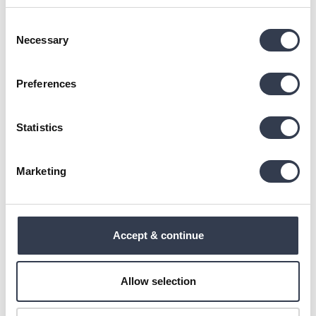
Product Reviews
Consent
Necessary
Selection
Preferences
DE
Verified Customer
Statistics
Danutė Elzbergienė-Petrauskė
Vilnius, LT
Marketing
Summer Down Alternative Duvet
Reviewer didn't leave any comments
Accept & continue
Was this review helpful?
Yes
Report
Share
1 year ago
Allow selection