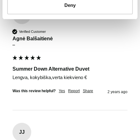
Deny
AB
Verified Customer
Agnė Balšaitienė
""
Summer Down Alternative Duvet
Lengva, kokybiška,verta kiekvieno €
Was this review helpful?
Yes
Report
Share
2 years ago
JJ