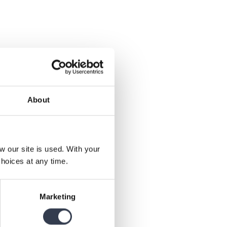
rąžinti turimą prekę pinigų
About
our site is used. With your
hoices at any time.
prekė turi gamyklinį defektą,
r mes padėsime jums atlikti
Marketing