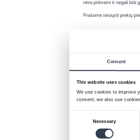
nėra priimami ir negali būti 
Prašome nesiųsti prekių pri
Ar galiu pakei
Prekę į kitą prekę nekeiči
grąžinimui ir pateikti naują
Consent
Atkreipkite dėmesį, kad pin
This website uses cookies
Kaip grąžinti
We use cookies to improve y
consent, we also use cookies
Mes visuomet stengiamės užti
galite ją grąžinti ir atgauti 
Consent
Jei norite grąžinti nekoky
Necessary
Selection
grąžinimo procesą.