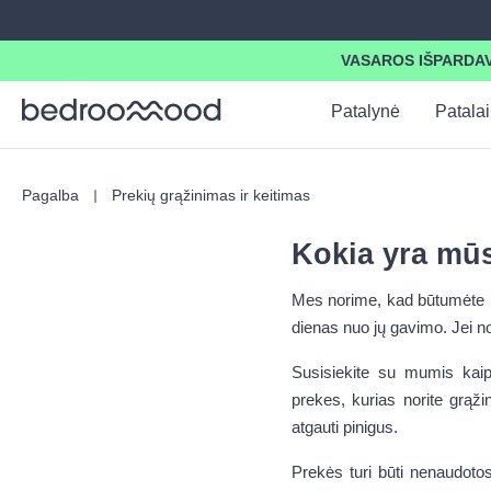
search
Skip to main navigation
VASAROS IŠPARDAVIM
Patalynė
Patalai
Pagalba
Prekių grąžinimas ir keitimas
Kokia yra mūs
Mes norime, kad būtumėte 100
dienas nuo jų gavimo. Jei no
Susisiekite su mumis kai
prekes, kurias norite grąži
atgauti pinigus.
Prekės turi būti nenaudotos