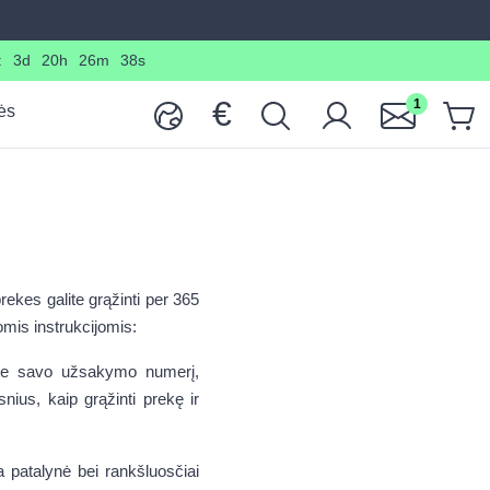
:
3d
20h
26m
37s
€
1
ės
rekes galite grąžinti per 365
omis instrukcijomis:
ite savo užsakymo numerį,
nius, kaip grąžinti prekę ir
a patalynė bei rankšluosčiai