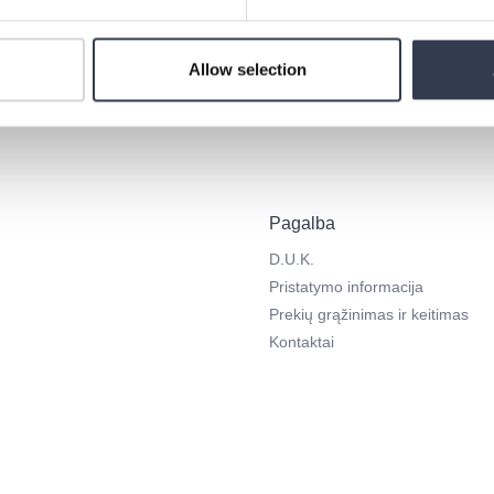
sakymo į savo klausimą? Mes pasiruošę jums padėti:
hello@bedro
Allow selection
Pagalba
D.U.K.
Pristatymo informacija
Prekių grąžinimas ir keitimas
Kontaktai