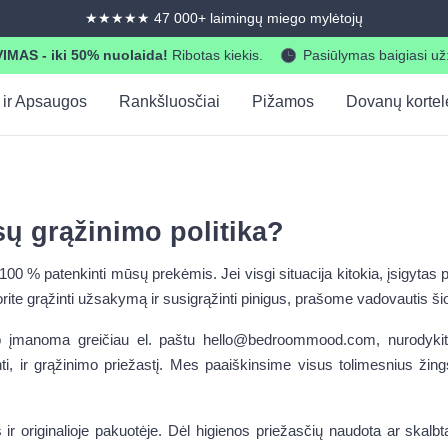
365 dienų grąžinimo ir keitimo galimybė
AS - iki 50% nuolaida!
Ribotas kiekis.
Pasiūlymas baigiasi už
 ir Apsaugos
Rankšluosčiai
Pižamos
Dovanų kortel
ų grąžinimo politika?
 % patenkinti mūsų prekėmis. Jei visgi situacija kitokia, įsigytas p
rite grąžinti užsakymą ir susigrąžinti pinigus, prašome vadovautis ši
p įmanoma greičiau el. paštu
hello@bedroommood.com
, nurodyk
nti, ir grąžinimo priežastį. Mes paaiškinsime visus tolimesnius žings
 ir originalioje pakuotėje. Dėl higienos priežasčių naudota ar skalbt