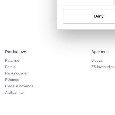
Neradote at
Deny
Parduotuvė
Apie mus
Patalynė
Blogas
Patalai
ES investicijos
Rankšluosčiai
Pižamos
Pledai ir dovanos
Atsiliepimai