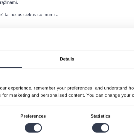
grąžinami.
eš tai nesusisiekus su mumis.
sti įsigytą prekę į kitą?
ame. Jei norite kito dydžio, spalvos ar kito produkto, prašome g
 užsakymą.
Details
igų grąžinimui priimamos tik nenaudotos prekės.
 nekokybišką prekę?
our experience, remember your preferences, and understand how 
 for marketing and personalised content. You can change your c
krinti, kad jūsų įsigytos prekės būtų puikios būklės. Vis dėlto, jei 
sumokėtus pinigus bei patirtas išlaidas.
bišką prekę, susisiekite su mumis adresu
hello@bedroommood.com
i
Preferences
Statistics