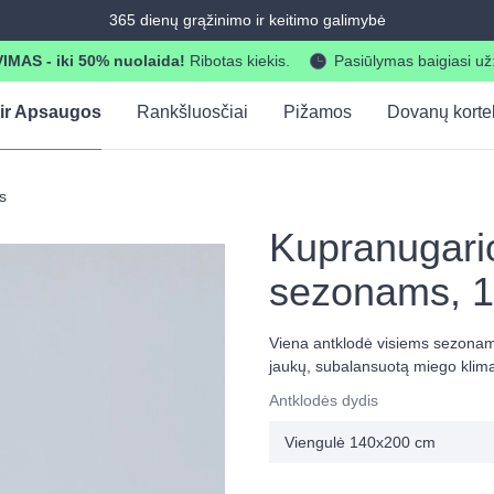
365 dienų grąžinimo ir keitimo galimybė
AS - iki 50% nuolaida!
Ribotas kiekis.
Pasiūlymas baigiasi už
 ir Apsaugos
Rankšluosčiai
Pižamos
Dovanų korte
s
Kupranugario
sezonams, 1
Viena antklodė visiems sezonams.
jaukų, subalansuotą miego klimat
Antklodės dydis