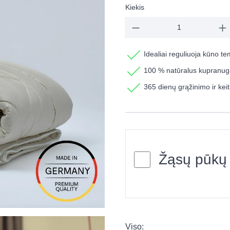
Kiekis
Idealiai reguliuoja kūno t
100 % natūralus kupranugar
365 dienų grąžinimo ir kei
Žąsų pūkų
Viso: