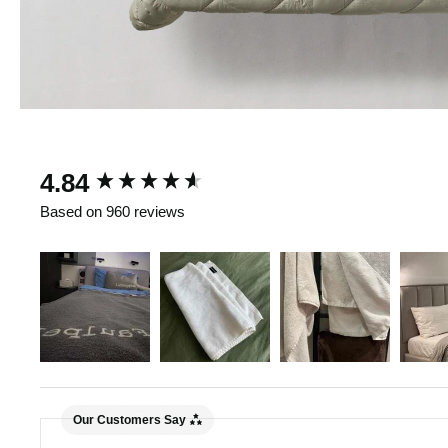
New content loaded
4.84
Based on 960 reviews
Our Customers Say