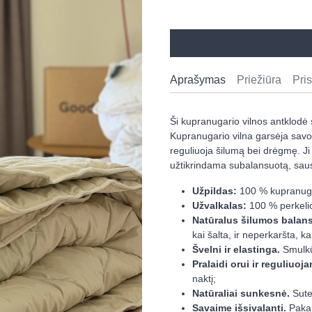
Aprašymas
Priežiūra
Pri
Ši kupranugario vilnos antklodė 
Kupranugario vilna garsėja savo y
reguliuoja šilumą bei drėgmę. Ji 
užtikrindama subalansuotą, sau
Užpildas:
100 % kupranuga
Užvalkalas:
100 % perkeli
Natūralus šilumos balan
kai šalta, ir neperkaršta, kai
Švelni ir elastinga.
Smulkūs
Pralaidi orui ir reguliuoj
naktį;
Natūraliai sunkesnė.
Sute
Savaime išsivalanti.
Pakank