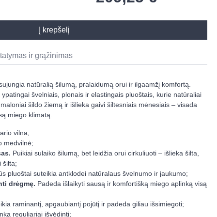
Į krepšelį
statymas ir grąžinimas
sujungia natūralią šilumą, pralaidumą orui ir ilgaamžį komfortą.
patingai švelniais, plonais ir elastingais pluoštais, kurie natūraliai
maloniai šildo žiemą ir išlieka gaivi šiltesniais mėnesiais – visada
są miego klimatą.
rio vilna;
o medvilnė;
sas.
Puikiai sulaiko šilumą, bet leidžia orui cirkuliuoti – išlieka šilta,
 šilta;
 pluoštai suteikia antklodei natūralaus švelnumo ir jaukumo;
anti drėgmę.
Padeda išlaikyti sausą ir komfortišką miego aplinką visą
ikia raminantį, apgaubiantį pojūtį ir padeda giliau išsimiegoti;
a reguliariai išvėdinti;