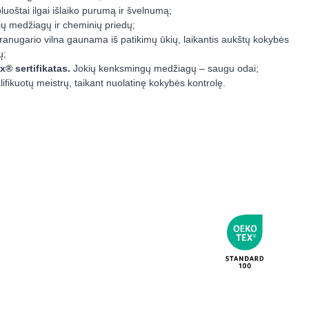
pluoštai ilgai išlaiko purumą ir švelnumą;
ių medžiagų ir cheminių priedų;
anugario vilna gaunama iš patikimų ūkių, laikantis aukštų kokybės
ų;
ex®
sertifikatas.
Jokių kenksmingų medžiagų – saugu odai;
ifikuotų meistrų, taikant nuolatinę kokybės kontrolę.