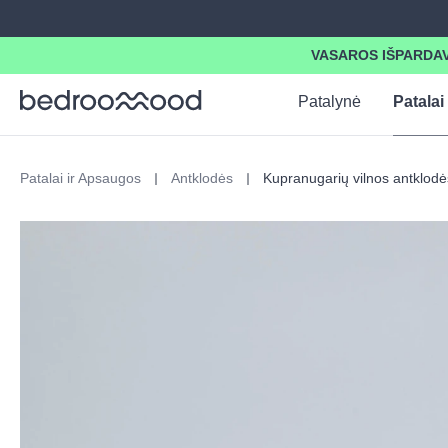
search
Skip to main navigation
VASAROS IŠPARDAVIM
Patalynė
Patalai
Patalai ir Apsaugos
Antklodės
Kupranugarių vilnos antklodė