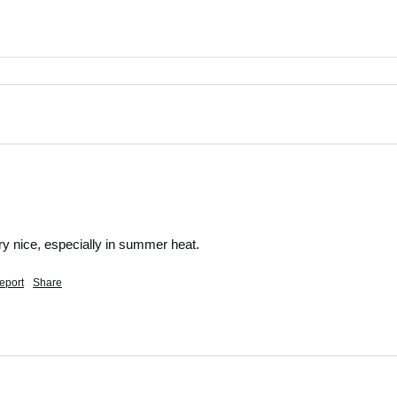
ery nice, especially in summer heat.
eport
Share