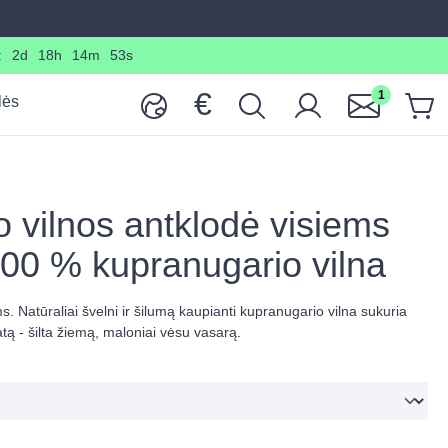
:
2d
18h
14m
51s
€
1
lės
 vilnos antklodė visiems
00 % kupranugario vilna
 Natūraliai švelni ir šilumą kaupianti kupranugario vilna sukuria
ą - šilta žiemą, maloniai vėsu vasarą.