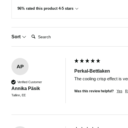
96% rated this product 4-5 stars
Search:
Sort
AP
Perkal-Bettlaken
The cooling crisp effect is v
Verified Customer
Annika Päsik
Was this review helpful?
Yes
R
Tallinn, EE