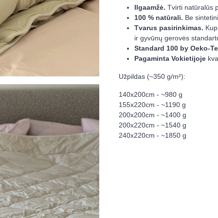
Ilgaamžė.
Tvirti natūralūs 
100 % natūrali.
Be sintetin
Tvarus pasirinkimas.
Kupr
ir gyvūnų gerovės standart
Standard 100 by
Oeko-T
Pagaminta Vokietijoje
kval
Užpildas (~350 g/m²):
140x200cm - ~980 g
155x220cm - ~1190 g
200x200cm - ~1400 g
200x220cm - ~1540 g
240x220cm - ~1850 g