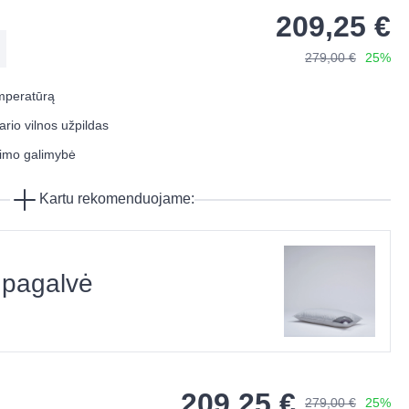
209,25 €
279,00 €
25%
emperatūrą
io vilnos užpildas
timo galimybė
Kartu rekomenduojame:
 pagalvė
209,25 €
279,00 €
25%