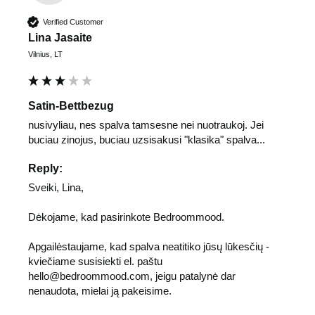
Verified Customer
Lina Jasaite
Vilnius, LT
Satin-Bettbezug
nusivyliau, nes spalva tamsesne nei nuotraukoj. Jei 
buciau zinojus, buciau uzsisakusi "klasika" spalva...
Reply:
Sveiki, Lina,

Dėkojame, kad pasirinkote Bedroommood.

Apgailėstaujame, kad spalva neatitiko jūsų lūkesčių - 
kviečiame susisiekti el. paštu 
hello@bedroommood.com, jeigu patalynė dar 
nenaudota, mielai ją pakeisime.
