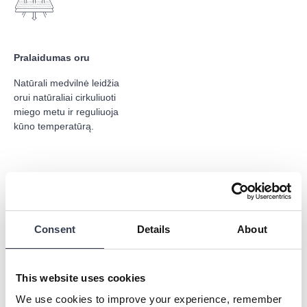
Pralaidumas oru
Natūrali medvilnė leidžia
orui natūraliai cirkuliuoti
miego metu ir reguliuoja
kūno temperatūrą.
Consent
Details
About
Ilgaamžiškumas
Iš ilgapluoštės medvilnės
pagaminti gaminiai yra stipresni,
This website uses cookies
ilgiau išlaikantys savo pirminį
We use cookies to improve your experience, remember
vaizdą ir lėčiau dėvisi.