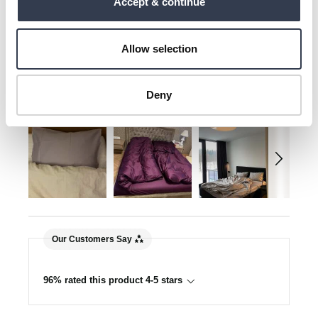
Accept & continue
New content loaded
4.82
Based on 359 reviews
Allow selection
Write Review
Deny
Our Customers Say
96% rated this product 4-5 stars