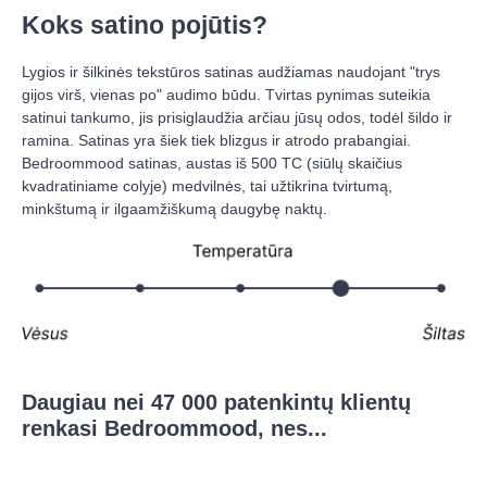
Koks satino pojūtis?
Lygios ir šilkinės tekstūros satinas audžiamas naudojant "trys
gijos virš, vienas po" audimo būdu. Tvirtas pynimas suteikia
satinui tankumo, jis prisiglaudžia arčiau jūsų odos, todėl šildo ir
ramina. Satinas yra šiek tiek blizgus ir atrodo prabangiai.
Bedroommood satinas, austas iš 500 TC (siūlų skaičius
kvadratiniame colyje) medvilnės, tai užtikrina tvirtumą,
minkštumą ir ilgaamžiškumą daugybę naktų.
Daugiau nei 47 000 patenkintų klientų
renkasi Bedroommood, nes...