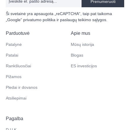
Prenumeruoti
Ši svetainė yra apsaugota „reCAPTCHA“, taip pat taikoma
„Google“
privatumo politika
ir
paslaugų teikimo sąlygos
.
Parduotuvė
Apie mus
Patalynė
Mūsų istorija
Patalai
Blogas
Rankšluosčiai
ES investicijos
Pižamos
Pledai ir dovanos
Atsiliepimai
Pagalba
D.U.K.