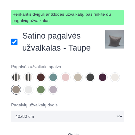
Renkantis dvigulį antklodės užvalkalą, pasirinkite du
pagalvių užvalkalus.
Satino pagalvės
užvalkalas - Taupe
Pagalvės užvalkalo spalva
NAUJA - Dryžuota kreminė
NAUJA - Dryžuota grafito
Riešuto
Jūros
Sakura
Smėlio
Tamsiai Pilka
Burgundiška
Migdolų p
Taupe
Akmens
Miško
Alyvų
Pagalvių užvalkalų dydis
Kiekis