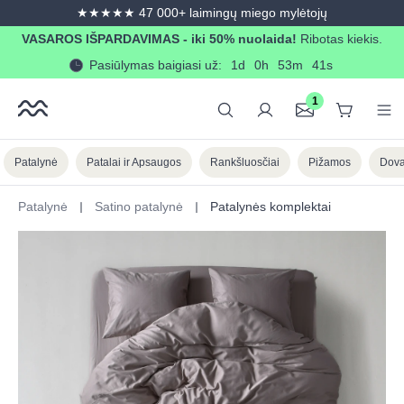
★★★★★ 47 000+ laimingų miego mylėtojų
in content
VASAROS IŠPARDAVIMAS - iki 50% nuolaida!
Ribotas kiekis.
Pasiūlymas baigiasi už:
1d
0h
53m
40s
1
Patalynė
Patalai ir Apsaugos
Rankšluosčiai
Pižamos
Dova
Patalynė
Satino patalynė
Patalynės komplektai