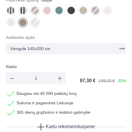
Pasirinkite spalvą:
Taupe
NAUJA - Dryžuota kreminė
NAUJA - Dryžuota grafito
Riešuto
(This option is currently unavailable.)
Sakura
Jūros
Tamsiai Pilka
Smėlio
Burgundiška
(This option is currentl
Migdolų pien
Akmens
Taupe
Alyvų
(This option is currently unavailable.)
Antklodės dydis
Kiekis
97,30 €
139,00 €
30%
Daugiau nei 45 000 paklotų lovų
Sukurta ir pagaminta Lietuvoje
365 dienų grąžinimo ir keitimo galimybė
Kartu rekomenduojame: