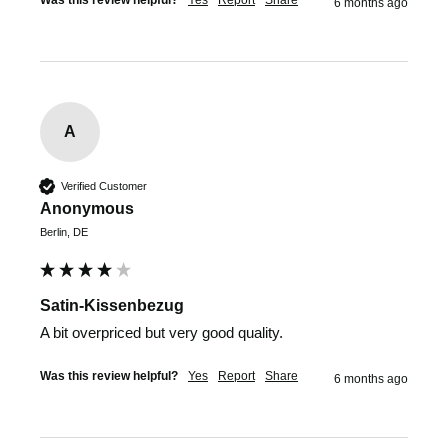
Was this review helpful?
Yes
Report
Share
6 months ago
A
Verified Customer
Anonymous
Berlin, DE
Satin-Kissenbezug
A bit overpriced but very good quality.
Was this review helpful?
Yes
Report
Share
6 months ago