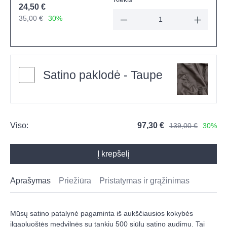
24,50 €
35,00 €
30%
Satino paklodė - Taupe
Viso:
97,30 €
139,00 €
30%
Į krepšelį
Aprašymas
Priežiūra
Pristatymas ir grąžinimas
Mūsų satino patalynė pagaminta iš aukščiausios kokybės
ilgapluoštės medvilnės su tankiu 500 siūlų satino audimu. Tai