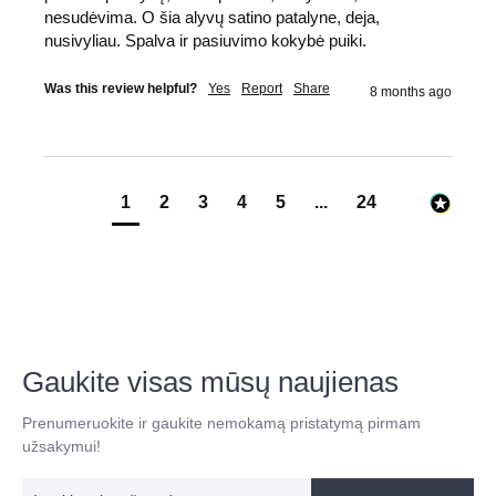
nesudėvima. O šia alyvų satino patalyne, deja, 
nusivyliau. Spalva ir pasiuvimo kokybė puiki.
Was this review helpful?
Yes
Report
Share
8 months ago
1
2
3
4
5
...
24
Gaukite visas mūsų naujienas
Prenumeruokite ir gaukite nemokamą pristatymą pirmam
užsakymui!