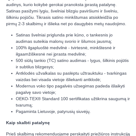
audinys, kurio kokybė gerokai pranoksta įprastą patalynę.
Satinas pasižymi lygiu, švelniai blizgiu paviršiumi ir švelniu,
šilkiniu pojūčiu. Tikrasis satino minkštumas atsiskleidžia po
pirmų 2-3 skalbimų ir išlieka net po daugybės metų naudojimo.
Satinas švelniai priglunda prie kūno, o tankesnis jo
audimas suteikia malonų svorio ir šilumos jausmą;
100% ilgapluoštė medvilnė - tvirtesnė, minkštesnė ir
ilgaamžiškesnė nei įprasta medvilnė;
500 siūlų tankio (TC) satino audimas - lygus, šilkinis pojūtis
ir subtilus blizgesys;
Antklodės užvalkalas su paslėptu užtrauktuku - tvarkingas
vaizdas bei visada vietoje išliekanti antklodė;
Modernus voko tipo pagalvės užsegimas padeda išlaikyti
pagalvę savo vietoje;
OEKO-TEX® Standard 100
sertifikatas užtikrina saugumą ir
tvarumą;
Pagaminta Lietuvoje, patyrusių siuvėjų.
Kaip skalbti patalynę
Prieš skalbimą rekomenduojame perskaityti priežiūros instrukciją