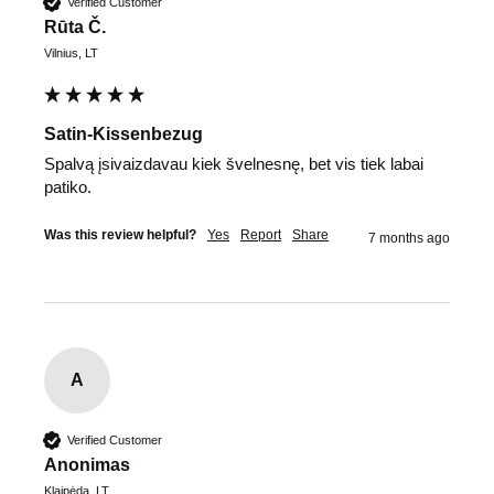
Verified Customer
Rūta Č.
Vilnius, LT
Satin-Kissenbezug
Spalvą įsivaizdavau kiek švelnesnę, bet vis tiek labai 
patiko.
Was this review helpful?
Yes
Report
Share
7 months ago
A
Verified Customer
Anonimas
Klaipėda, LT