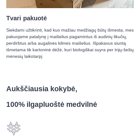
Tvari pakuotė
Siekdami užtikrinti, kad kuo mažiau medžiagų būtų išmesta, mes
pakuojame patalynę į maišelius pagamintus iš audinių likučių,
perdirbtus arba augalinės kilmės maišelius. Išpakavus siuntą
išmetama tik kartoninė dėžė, kuri biologiškai suyra per trijų-šešių
mėnesių laikotarpį.
Aukščiausia kokybė, 
100% ilgapluoštė medvilnė