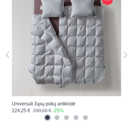
Universali žąsų pūkų antklodė
Ž
224,25 €
299,00 €
-25%
9