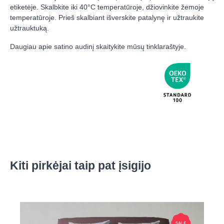
etiketėje. Skalbkite iki 40°C temperatūroje, džiovinkite žemoje
temperatūroje. Prieš skalbiant išverskite patalynę ir užtraukite
užtrauktuką.
Daugiau apie satino audinį skaitykite mūsų tinklaraštyje.
Kiti pirkėjai taip pat įsigijo
Skip product gallery