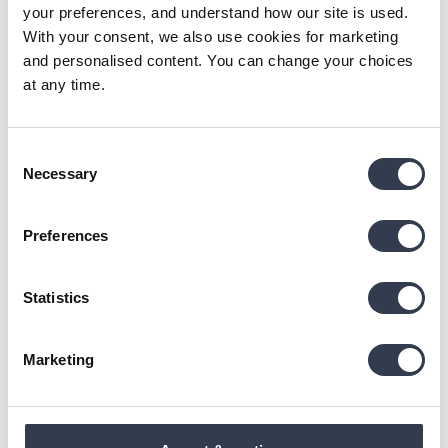
your preferences, and understand how our site is used.
With your consent, we also use cookies for marketing
and personalised content. You can change your choices
Our stories
at any time.
Follow us on instagram
Consent
Necessary
Selection
#bedroommood
Preferences
Statistics
Marketing