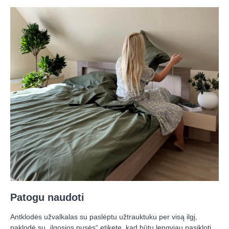
Patogu naudoti
Antklodės užvalkalas su paslėptu užtrauktuku per visą ilgį,
paklodė su „ilgosios pusės“ etikete, kad būtų lengviau pasikloti