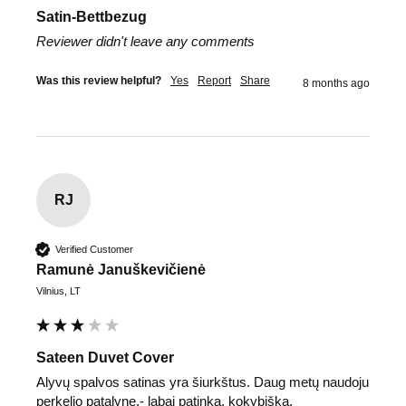
Satin-Bettbezug
Reviewer didn't leave any comments
Was this review helpful?
Yes
Report
Share
8 months ago
RJ
Verified Customer
Ramunė Januškevičienė
Vilnius, LT
Sateen Duvet Cover
Alyvų spalvos satinas yra šiurkštus. Daug metų naudoju 
perkelio patalynę,- labai patinka, kokybiška, 