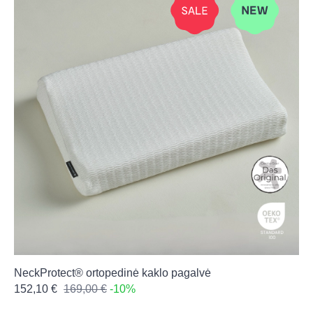
NeckProtect® ortopedinė kaklo pagalvė
152,10 €
169,00 €
-10%