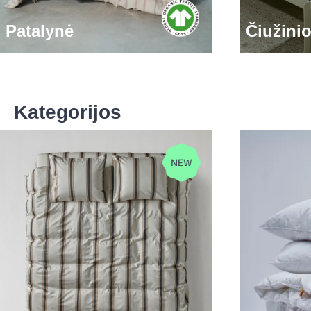
Patalynė
Čiužini
Kategorijos