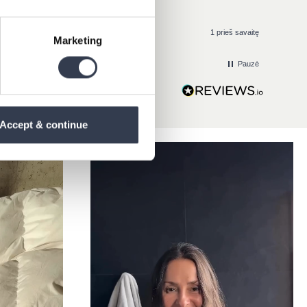
3 prieš dienas
1 prieš savaitę
Marketing
Pauzė
Accept & continue