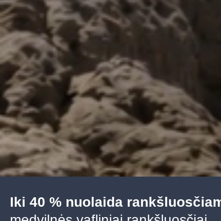
Iki 40 % nuolaida rankšluosčia
medvilnės vafliniai rankšluosčiai