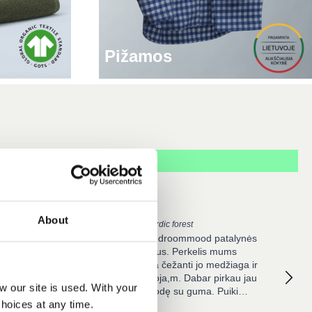
Pižamos
Lina
Edita 
About
Perkal-Bettbezug - Nordic forest
Veri
Turime jau gal 4 Bedroommood patalynės
thing here
Grožis
užvalkalų komplektus. Perkelis mums
ail. From
vienam
tikras atradimas! Ta čežanti jo medžiaga ir
pping to
migdo, ir atpalaiduoja,m. Dabar pirkau jau
t that's
our site is used. With your
antrą perkelio paklodę su guma. Puiki
hoices at any time.
kokybė ir tikrai dar sugrįšime ❤️