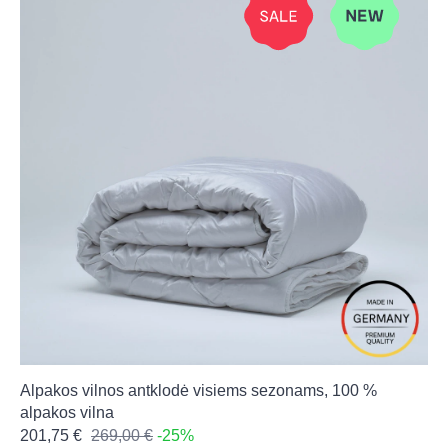
Alpakos vilnos antklodė visiems sezonams, 100 %
alpakos vilna
201,75 €
269,00 €
-25%