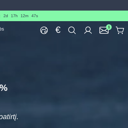
:
2d
17h
12m
45s
€
1
ės
0%
tirtį.