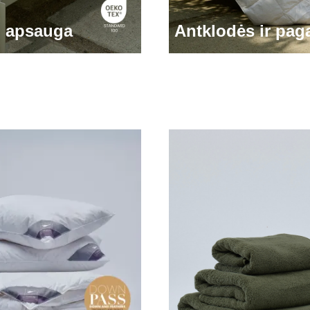
o apsauga
Antklodės ir pag