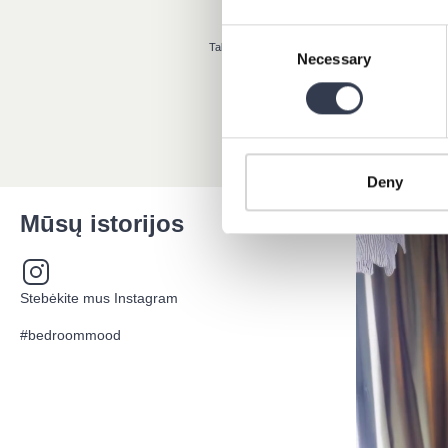
Consent
minutes
Tallinn, EE, 4 prieš valandas
Necessary
Selection
Deny
Mūsų istorijos
Stebėkite mus Instagram
#bedroommood