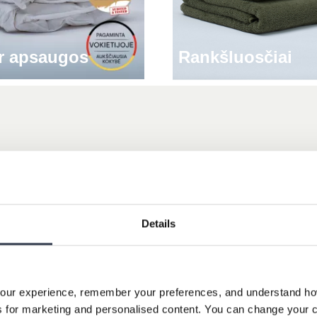
ir apsaugos
Rankšluosčiai
Puikus
4,82
pagal
1 100
atsiliepimai
Rutenis Paukste
Details
stomer
Verified Customer
rtable products.
I like the quality, and I find every
able.
is thought out to the smallest det
the product to the packaging. Shi
Spain sometimes has problems, bu
our experience, remember your preferences, and understand how 
not BM's problem.
 for marketing and personalised content. You can change your c