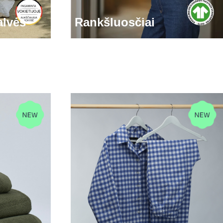
alvės
Rankšluosčiai