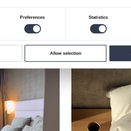
Tallinn, EE, 1 prieš dieną
Vilnius, LT, 
Preferences
Statistics
Allow selection