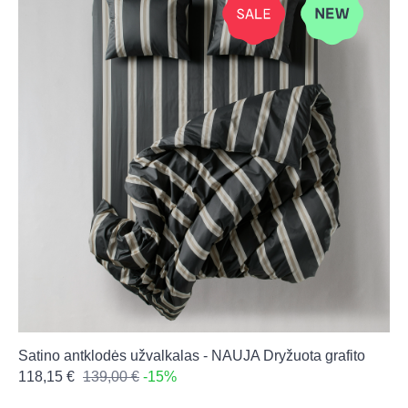
Satino antklodės užvalkalas - NAUJA Dryžuota grafito
118,15 €
139,00 €
-15%