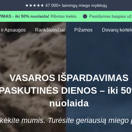
★★★★★ 47 000+ laimingų miego mylėtojų
AS - iki 50% nuolaida!
Ribotas kiekis.
Pasiūlymas baigiasi už
 ir Apsaugos
Rankšluosčiai
Pižamos
Dovanų kortel
VASAROS IŠPARDAVIMAS
PASKUTINĖS DIENOS – iki 5
nuolaida
kėkite mumis. Turėsite geriausią miego pa