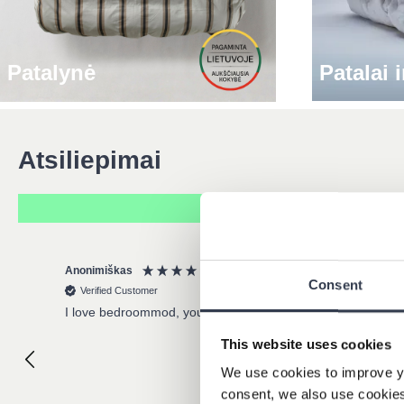
Patalynė
Patalai 
Atsiliepimai
Anonimiškas
Rivo Hiis
Consent
Verified Customer
Verified Cu
I love bedroommod, you are the best
Great comfo
Reccomend
This website uses cookies
We use cookies to improve y
consent, we also use cookies