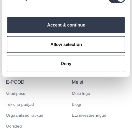
Ole uudistega kursis
Accept & continue
Liitu ja esimesele tellimusele on transport tasuta!
Allow selection
Liitu
Seda saiti kaitseb reCAPTCHA ning kehtivad Google'i
Deny
privaatsuseeskirjad
ja
teenusetingimused
.
E-POOD
Meist
Voodipesu
Meie lugu
Tekid ja padjad
Blogi
Orgaanilised rätikud
ELi investeeringud
Ööriided