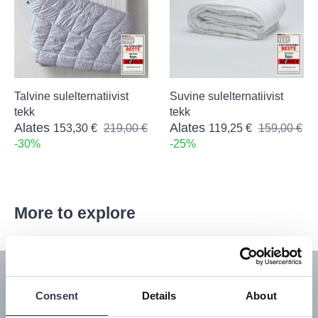
Talvine sulelternatiivist
Suvine sulelternatiivist
tekk
tekk
Alates
Alates
153,30 €
219,00 €
119,25 €
159,00 €
-30%
-25%
More to explore
Skip product gallery
Consent
Details
About