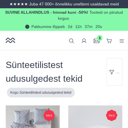
365-päevane tagastus- ja vahetusõigus
in content
SUVINE ALLAHINDLUS - hinnad kuni -50%!
Tooteid on piiratud
kogus.
Pakkumine lõppeb
2d
11h
37m
19s
1
Sünteetilistest
Filter
udusulgedest tekid
Kogu Sünteetilistest udusulgedest tekid