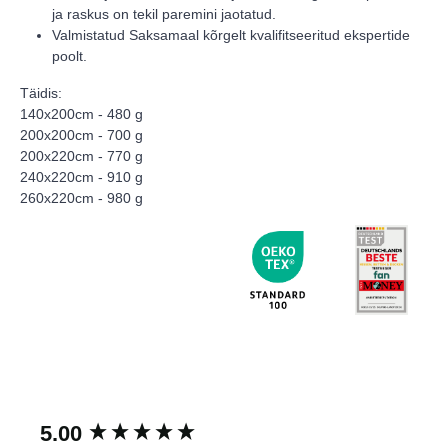
ja raskus on tekil paremini jaotatud.
Valmistatud Saksamaal kõrgelt kvalifitseeritud ekspertide
poolt.
Täidis:
140x200cm - 480 g
200x200cm - 700 g
200x220cm - 770 g
240x220cm - 910 g
260x220cm - 980 g
New content loaded
5.00