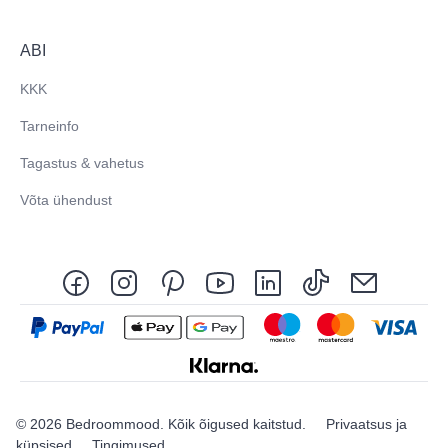
ABI
KKK
Tarneinfo
Tagastus & vahetus
Võta ühendust
© 2026 Bedroommood. Kõik õigused kaitstud.
Privaatsus ja
küpsised
Tingimused