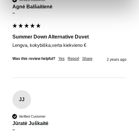
Agnė Balšaitienė
""
Summer Down Alternative Duvet
Lengva, kokybiška,verta kiekvieno €
Was this review helpful?
Yes
Report
Share
2 years ago
JJ
Verified Customer
Jūratė Juškaitė
""