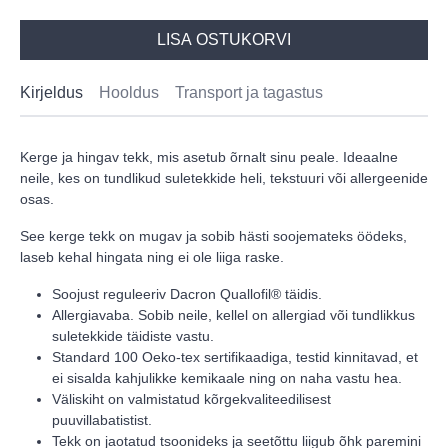
LISA OSTUKORVI
Kirjeldus
Hooldus
Transport ja tagastus
Kerge ja hingav tekk, mis asetub õrnalt sinu peale. Ideaalne
neile, kes on tundlikud suletekkide heli, tekstuuri või allergeenide
osas.
See kerge tekk on mugav ja sobib hästi soojemateks öödeks,
laseb kehal hingata ning ei ole liiga raske.
Soojust reguleeriv Dacron Quallofil® täidis.
Allergiavaba. Sobib neile, kellel on allergiad või tundlikkus
suletekkide täidiste vastu.
Standard 100 Oeko-tex sertifikaadiga, testid kinnitavad, et
ei sisalda kahjulikke kemikaale ning on naha vastu hea.
Väliskiht on valmistatud kõrgekvaliteedilisest
puuvillabatistist.
Tekk on jaotatud tsoonideks ja seetõttu liigub õhk paremini