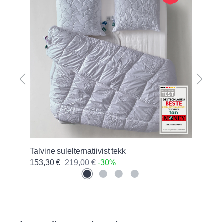
Talvine sulelternatiivist tekk
Uni
153,30 €
219,00 €
-30%
224