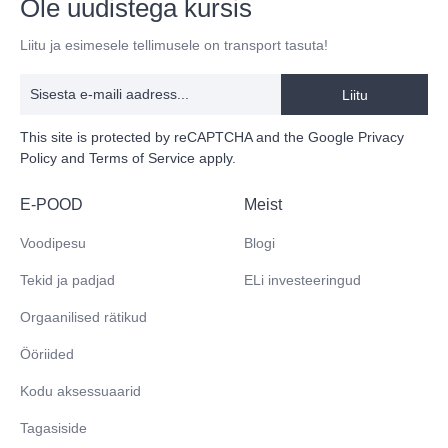
Ole uudistega kursis
Liitu ja esimesele tellimusele on transport tasuta!
Liitu
This site is protected by reCAPTCHA and the Google
Privacy
Policy
and
Terms of Service
apply.
E-POOD
Meist
Voodipesu
Blogi
Tekid ja padjad
ELi investeeringud
Orgaanilised rätikud
Ööriided
Kodu aksessuaarid
Tagasiside