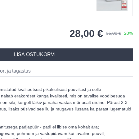
28,00 €
35,00 €
20%
LISA OSTUKORVI
ort ja tagastus
istatud kvaliteetsest pikakiulisest puuvillast ja selle
äitab erakordset kanga kvaliteeti, mis on tavalise voodipesuga
n on sile, kergelt läikiv ja naha vastas mõnusalt siidine. Pärast 2-3
mus, lisaks püsivad see ilu ja mugavus ilusana ka pärast lugematuid
itusega padjapüür - padi ei libise oma kohalt ära;
 tugevam, pehmem ja vastupidavam kui tavaline puuvill;