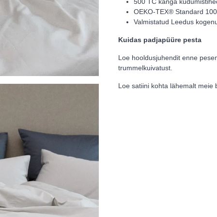
500 TC kanga kudumistihedu
OEKO-TEX® Standard 100
Valmistatud Leedus kogenu
Kuidas padjapüüre pesta
Loe hooldusjuhendit enne pesemi
trummelkuivatust.
Loe satiini kohta lähemalt meie b