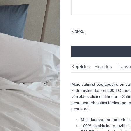
Kokku:
Kirjeldus
Hooldus
Transp
Meie satiinist padjapüürid on valm
kudumistihedus on 500 TC. See n
võrreldes oluliselt tihedam. Satii
pesu avaneb satiini tõeline peh
pesukordi.
Meie kaasaegne ümbrik-kinn
100% pikakiuline puuvill -