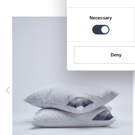
Consent
Necessary
Selection
Skip product gallery
Deny