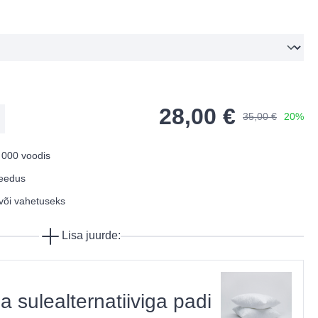
28,00 €
35,00 €
20%
 000 voodis
Leedus
või vahetuseks
Lisa juurde:
a sulealternatiiviga padi