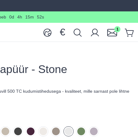
peb
0d
4h
15m
50s
€
1
japüür - Stone
vill 500 TC kudumistihedusega - kvaliteet, mille sarnast pole lihtne
ura
Beige
Dark grey
Burgundy
Milk
Taupe
Stone
Forest
Lilac