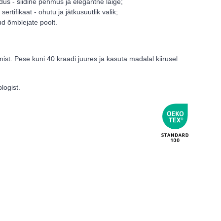
s - siidine pehmus ja elegantne läige;
sertifikaat - ohutu ja jätkusuutlik valik;
d õmblejate poolt.
st. Pese kuni 40 kraadi juures ja kasuta madalal kiirusel
logist.