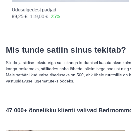
Udusulgedest padjad
89,25 €
119,00 €
-25%
Mis tunde satiin sinus tekitab?
Sileda ja siidise tekstuuriga satiinkanga kudumisel kasutatakse ko
kanga raskemaks, säilitades naha lähedal püsimisega soojust ning s
Meie satääni kudumise tiheduseks on 500, ehk ühele ruuttollile on 
47 000+ õnnelikku klienti valivad Bedroommo