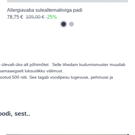
Allergiavaba sulealternatiiviga padi
78,75 €
105,00 €
-25%
lm-ülevalt-üks-alt põhimõtet.  Selle tihedam kudumismuster muudab 
amaaegselt luksuslikku välimust.

kootud 500 niiti. See tagab voodipesu tugevuse, pehmuse ja 
odi, sest..