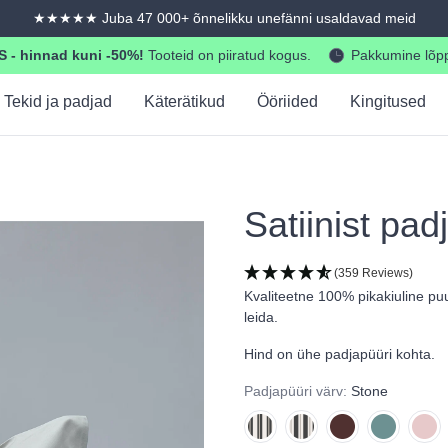
★★★★★ Juba 47 000+ õnnelikku unefänni usaldavad meid
- hinnad kuni -50%!
Tooteid on piiratud kogus.
Pakkumine lõp
Tekid ja padjad
Käterätikud
Ööriided
Kingitused
Satiinist pad
(359 Reviews)
Kvaliteetne 100% pikakiuline puu
leida.
Hind on ühe padjapüüri kohta.
Padjapüüri värv:
Stone
NEW - Cream Stripes
NEW - Graphite Stripes
Hazelnut
Sea
Sak