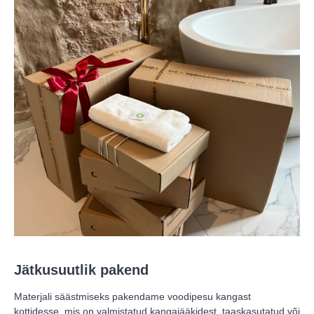
Jätkusuutlik pakend
Materjali säästmiseks pakendame voodipesu kangast
kottidesse, mis on valmistatud kangajääkidest, taaskasutatud või