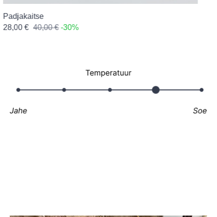
Padjakaitse
S
28,00 €
40,00 €
-30%
9